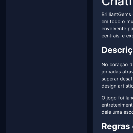
Criat
BrilliantGems
em todo o mun
envolvente pa
centrais, e e
Descriç
No coração de
jornadas atra
superar desaf
design artíst
O jogo foi la
entreteniment
dele uma esco
Regras 