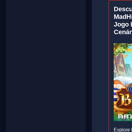
Descu
MadHi
Jogo 
Cenár
Explore