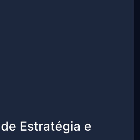
de Estratégia e