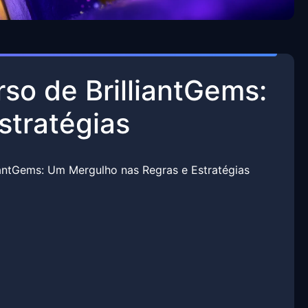
so de BrilliantGems:
stratégias
iantGems: Um Mergulho nas Regras e Estratégias