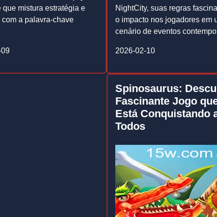
e que mistura estratégia e
NightCity, suas regras fascin
 com a palavra-chave
o impacto nos jogadores em
cenário de eventos contempo
-09
2026-02-10
Spinosaurus: Descu
Fascinante Jogo qu
Está Conquistando 
Todos