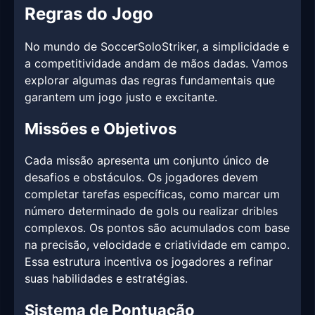
Regras do Jogo
No mundo de SoccerSoloStriker, a simplicidade e
a competitividade andam de mãos dadas. Vamos
explorar algumas das regras fundamentais que
garantem um jogo justo e excitante.
Missões e Objetivos
Cada missão apresenta um conjunto único de
desafios e obstáculos. Os jogadores devem
completar tarefas específicas, como marcar um
número determinado de gols ou realizar dribles
complexos. Os pontos são acumulados com base
na precisão, velocidade e criatividade em campo.
Essa estrutura incentiva os jogadores a refinar
suas habilidades e estratégias.
Sistema de Pontuação