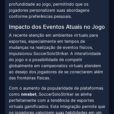
profundidade ao jogo, permitindo que os
jogadores personalizem suas abordagens
conforme preferências pessoais.
Impacto dos Eventos Atuais no Jogo
A recente atenção em ambientes virtuais para
esportes, especialmente em tempos de
mudanças na realização de eventos físicos,
impulsionou SoccerSoloStriker. A interatividade
do jogo e a possibilidade de competir
globalmente em campeonatos virtuais atendem
ao desejo dos jogadores de se conectarem além
das fronteiras físicas.
Com o aumento da popularidade de plataformas
como
nmsbet
, SoccerSoloStriker se alinha
perfeitamente com a tendência de esportes
virtuais gamificados. Esta integração permite que
os jogadores valorizem suas habilidades em um