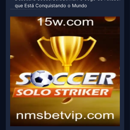
que Está Conquistando o Mundo